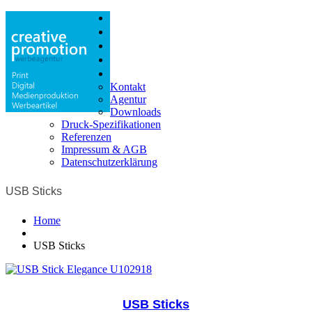
Print
Digital
Produktion
Shop
Info
Kontakt
Agentur
Downloads
Druck-Spezifikationen
Referenzen
Impressum & AGB
Datenschutzerklärung
USB Sticks
Home
USB Sticks
USB Sticks