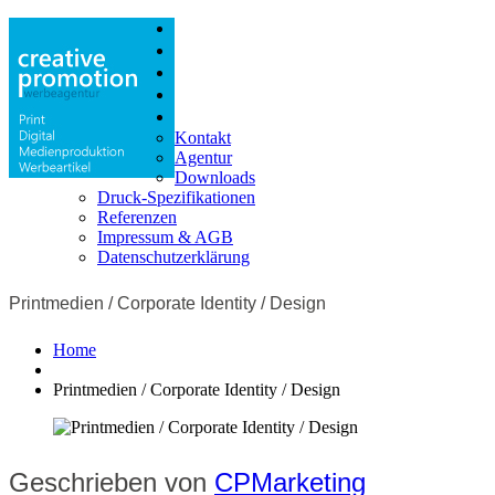
Print
Digital
Produktion
Shop
Info
Kontakt
Agentur
Downloads
Druck-Spezifikationen
Referenzen
Impressum & AGB
Datenschutzerklärung
Printmedien / Corporate Identity / Design
Home
Printmedien / Corporate Identity / Design
Geschrieben von
CPMarketing