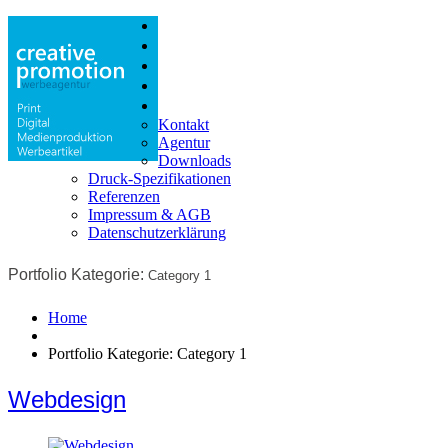
Print
Digital
Produktion
Shop
Info
Kontakt
Agentur
Downloads
Druck-Spezifikationen
Referenzen
Impressum & AGB
Datenschutzerklärung
Portfolio Kategorie:
Category 1
Home
Portfolio Kategorie: Category 1
Webdesign