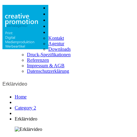
Print
Digital
Produktion
Shop
Info
Kontakt
Agentur
Downloads
Druck-Spezifikationen
Referenzen
Impressum & AGB
Datenschutzerklärung
Erklärvideo
Home
Category 2
Erklärvideo